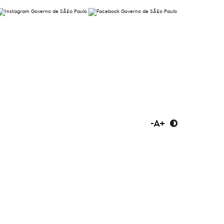
-
A
+