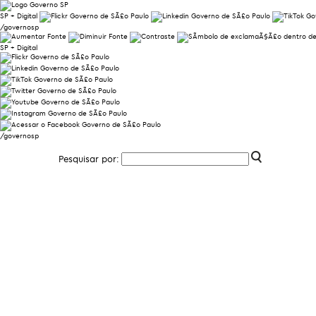
SP + Digital
/governosp
SP + Digital
/governosp
Pesquisar por: