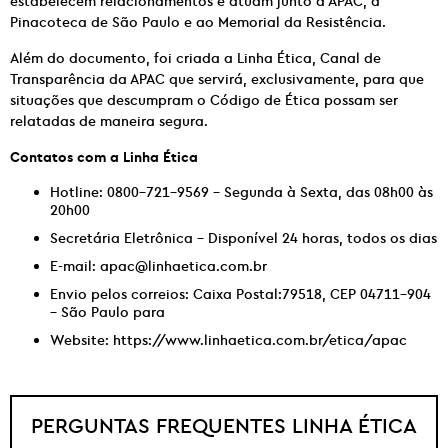
estabelecem relacionamentos e atuam junto à APAC, à
Pinacoteca de São Paulo e ao Memorial da Resistência.
Além do documento, foi criada a Linha Ética, Canal de
Transparência da APAC que servirá, exclusivamente, para que
situações que descumpram o Código de Ética possam ser
relatadas de maneira segura.
Contatos com a Linha Ética
Hotline:
0800-721-9569
– Segunda à Sexta, das
08h00 às
20h00
Secretária Eletrônica – Disponível 24 horas, todos os dias
E-mail:
apac@linhaetica.com.br
Envio pelos correios: Caixa Postal:79518, CEP 04711-904
– São Paulo para
Website:
https://www.linhaetica.com.br/etica/apac
PERGUNTAS FREQUENTES LINHA ÉTICA