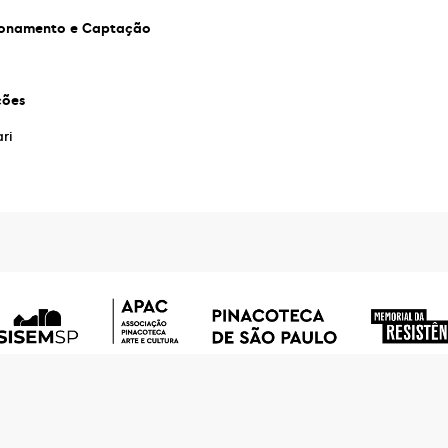
cionamento e Captação
ções
ri