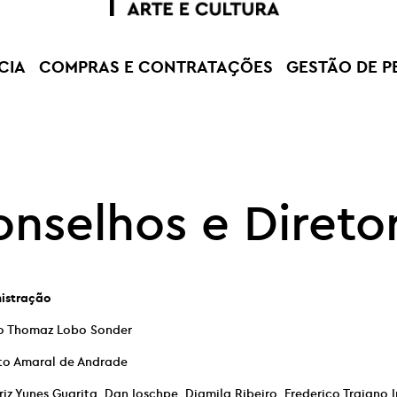
CIA
COMPRAS E CONTRATAÇÕES
GESTÃO DE P
nselhos e Direto
istração
io Thomaz Lobo Sonder
ito Amaral de Andrade
riz Yunes Guarita, Dan Ioschpe, Djamila Ribeiro, Frederico Trajano 