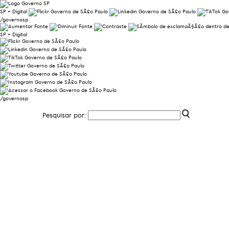
SP + Digital
/governosp
SP + Digital
/governosp
Pesquisar por: