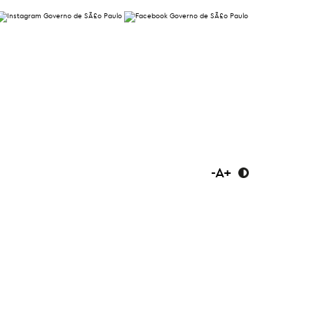
-
A
+