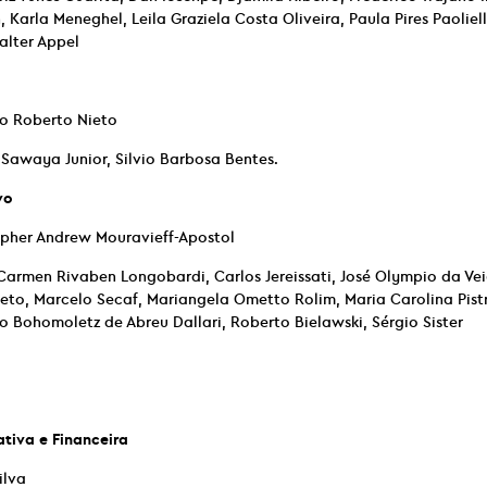
, Karla Meneghel, Leila Graziela Costa Oliveira, Paula Pires Paoliel
alter Appel
do Roberto Nieto
 Sawaya Junior, Silvio Barbosa Bentes.
vo
topher Andrew Mouravieff-Apostol
Carmen Rivaben Longobardi, Carlos Jereissati, José Olympio da Ve
eto, Marcelo Secaf, Mariangela Ometto Rolim, Maria Carolina Pist
 Bohomoletz de Abreu Dallari, Roberto Bielawski, Sérgio Sister
ativa e Financeira
ilva