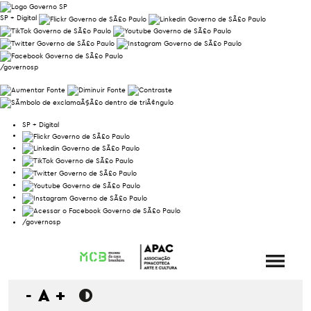
SP + Digital
/governosp
SP + Digital
/governosp
-
A
+