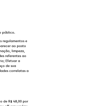
 público.
os regulamentos e
parecer ao posto
inação, limpeza,
es referentes ao
io; Efetuar a
aço de sua
dades correlatas a
ão de R$ 48,00 por