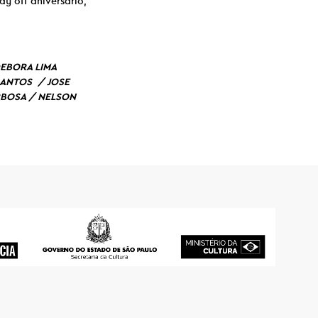
y off aniversário,
DEBORA LIMA
SANTOS / JOSE
ARBOSA / NELSON