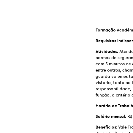
Formação Acadêm
Requisitos indispe
Atividades:
Atender
normas de seguran
com 5 minutos de a
entre outros, cham
guarda volumes tai
vistoria, tanto no
responsabilidade, 
função, a critério 
Horário de Trabalh
Salário mensal:
R$ 
Benefícios
: Vale T