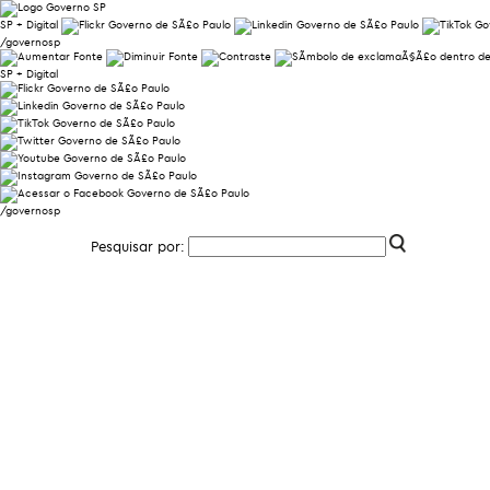
SP + Digital
/governosp
SP + Digital
/governosp
Pesquisar por: