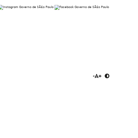
-
A
+