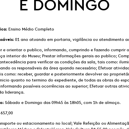
E DOMINGO
ica:
Ensino Médio Completo
nsáveis:
01 ano atuando em portaria, vigilância ou atendimento ao
 e orientar o publico, informando, cumprindo e fazendo cumprir 
ça interior do Museu; Prestar informações gerais ao publico; Com
ntecedência para verificar as condições da sala, tais como: ilum
ando os responsáveis da área quando necessário; Efetuar atividad
s como: receber, guardar e posteriormente devolver ao proprietár
 inicio quanto no termino do expediente, de todas as obras do esp
informando possíveis ocorrências ao superior; Efetuar outras ativi
da liderança.
o:
Sábado e Domingo das 09h45 às 18h05, com 1h de almoço.
657,00
ransporte ou estacionamento no local; Vale Refeição ou Alimentaç