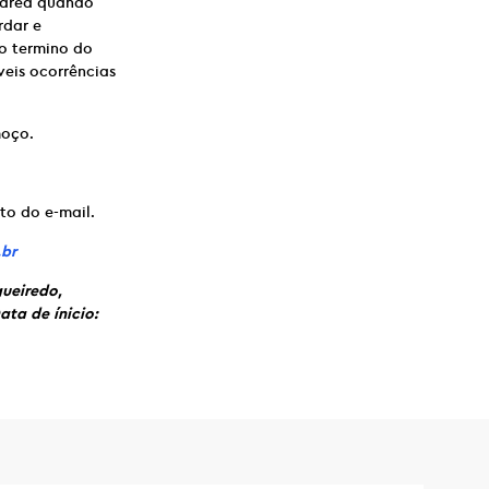
a área quando
rdar e
no termino do
veis ocorrências
oço.
to do e-mail.
.br
gueiredo,
ata de ínicio: