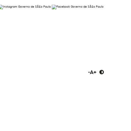
-
A
+