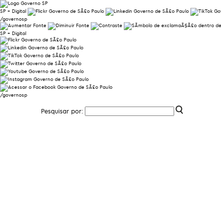
SP + Digital
/governosp
SP + Digital
/governosp
Pesquisar por: