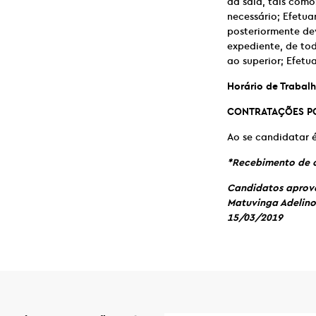
da sala, tais com
necessário; Efetua
posteriormente dev
expediente, de to
ao superior; Efetua
Horário de Trabalh
CONTRATAÇÕES PO
Ao se candidatar é
*Recebimento de c
Candidatos aprovad
Matuvinga Adelino 
15/03/2019