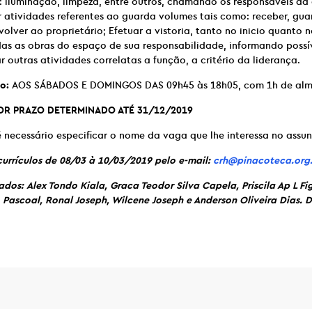
o: iluminação, limpeza, entre outros, chamando os responsáveis d
r atividades referentes ao guarda volumes tais como: receber, gua
olver ao proprietário; Efetuar a vistoria, tanto no inicio quanto 
das as obras do espaço de sua responsabilidade, informando possí
r outras atividades correlatas a função, a critério da liderança.
o:
AOS SÁBADOS E DOMINGOS DAS 09h45 às 18h05, com 1h de alm
R PRAZO DETERMINADO ATÉ 31/12/2019
 necessário especificar o nome da vaga que lhe interessa no assun
urrículos de 08/03 à 10/03/2019 pelo e-mail:
crh@pinacoteca.org
os: Alex Tondo Kiala, Graca Teodor Silva Capela, Priscila Ap L Fi
Pascoal, Ronal Joseph, Wilcene Joseph e Anderson Oliveira Dias. D