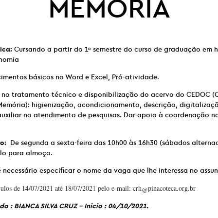
MEMÓRIA
ica:
Cursando a partir do 1º semestre do curso de graduação em his
onomia
mentos básicos no Word e Excel, Pró-atividade.
 no tratamento técnico e disponibilização do acervo do CEDOC (
mória): higienização, acondicionamento, descrição, digitalizaç
uxiliar no atendimento de pesquisas. Dar apoio à coordenação na
o:
De segunda a sexta-feira das 10h00 às 16h30 (sábados alterna
alo para almoço.
 necessário especificar o nome da vaga que lhe interessa no assun
ulos de 14/07/2021 até 18/07/2021 pelo e-mail: crh@pinacoteca.org.br
o : BIANCA SILVA CRUZ – Inicio : 04/10/2021.