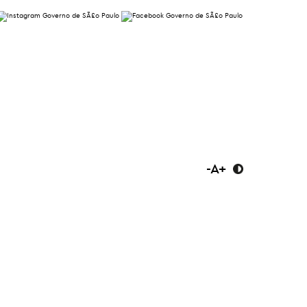
-
A
+