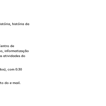
tória, história da
Centro de
ão, informatização
s atividades do
dos), com 0:30
to do e-mail.