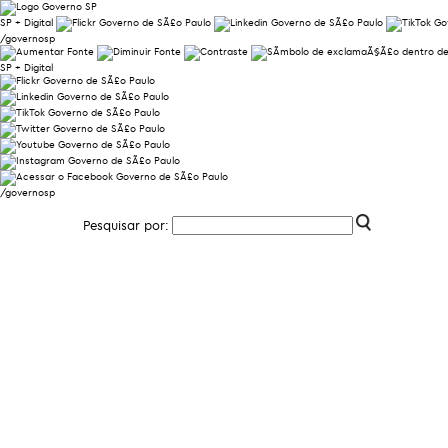
SP + Digital
/governosp
SP + Digital
/governosp
Pesquisar por: