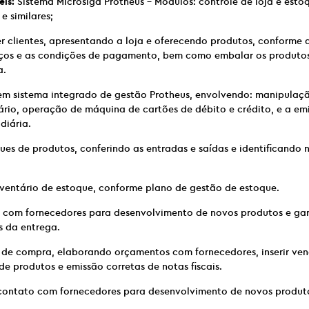
eis:
Sistema Microsiga Protheus – Módulos: controle de loja e estoq
 similares;
 clientes, apresentando a loja e oferecendo produtos, conforme 
ços e as condições de pagamento, bem como embalar os produtos
a.
em sistema integrado de gestão Protheus, envolvendo: manipulaçã
rio, operação de máquina de cartões de débito e crédito, e a emi
diária.
ues de produtos, conferindo as entradas e saídas e identificando
nventário de estoque, conforme plano de gestão de estoque.
o com fornecedores para desenvolvimento de novos produtos e gar
s da entrega.
o de compra, elaborando orçamentos com fornecedores, inserir ven
de produtos e emissão corretas de notas fiscais.
 contato com fornecedores para desenvolvimento de novos produt