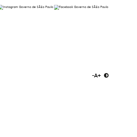
-
A
+