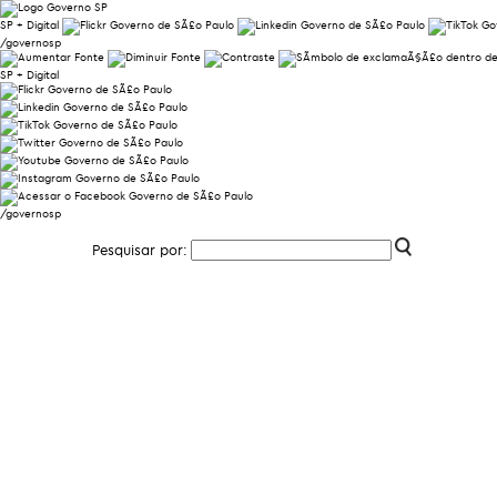
SP + Digital
/governosp
SP + Digital
/governosp
Pesquisar por: