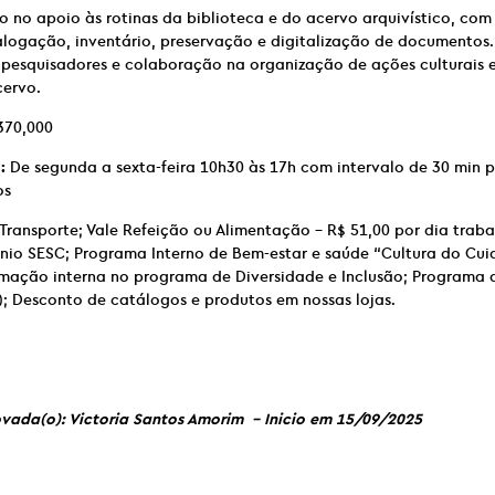
 no apoio às rotinas da biblioteca e do acervo arquivístico, co
alogação, inventário, preservação e digitalização de documentos
a pesquisadores e colaboração na organização de ações culturais 
cervo.
370,000
:
De segunda a sexta-feira 10h30 às 17h com intervalo de 30 min p
os
 Transporte; Vale Refeição ou Alimentação – R$ 51,00 por dia trab
ênio SESC; Programa Interno de Bem-estar e saúde “Cultura do Cu
rmação interna no programa de Diversidade e Inclusão; Programa 
; Desconto de catálogos e produtos em nossas lojas.
vada(o): Victoria Santos Amorim – Inicio em 15/09/2025