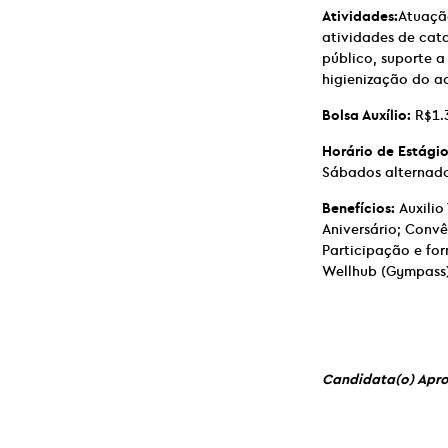
Atividades:
Atuação
atividades de cat
público, suporte 
higienização do a
Bolsa Auxílio:
R$1.
Horário de Estágio
Sábados alternad
Benefícios:
Auxilio
Aniversário; Conv
Participação e fo
Wellhub (Gympass)
Candidata(o) Apro