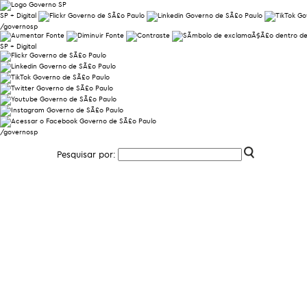
SP + Digital
/governosp
SP + Digital
/governosp
Pesquisar por: