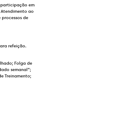
m participação em
. Atendimento ao
e processos de
ara refeição.
alhado; Folga de
idado semanal”;
de Treinamento;