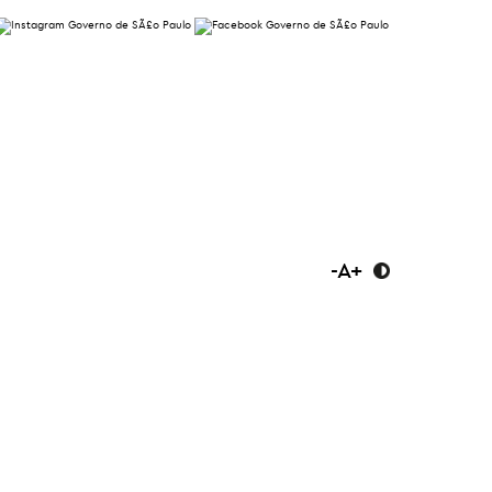
-
A
+