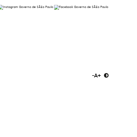
-
A
+