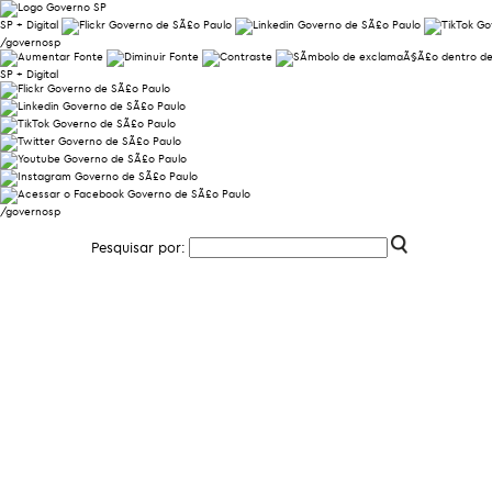
SP + Digital
/governosp
SP + Digital
/governosp
Pesquisar por: