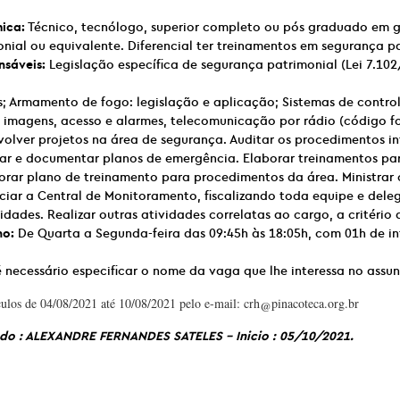
ica:
Técnico, tecnólogo, superior completo ou pós graduado em 
nial ou equivalente. Diferencial ter treinamentos em segurança p
nsáveis:
Legislação específica de segurança patrimonial (Lei 7.102
; Armamento de fogo: legislação e aplicação; Sistemas de contro
imagens, acesso e alarmes, telecomunicação por rádio (código f
volver projetos na área de segurança. Auditar os procedimentos in
ar e documentar planos de emergência. Elaborar treinamentos pa
borar plano de treinamento para procedimentos da área. Ministrar 
ciar a Central de Monitoramento, fiscalizando toda equipe e del
dades. Realizar outras atividades correlatas ao cargo, a critério 
ho:
De Quarta a Segunda-feira das 09:45h às 18:05h, com 01h de in
 necessário especificar o nome da vaga que lhe interessa no assun
ulos de 04/08/2021 até 10/08/2021 pelo e-mail: crh@pinacoteca.org.br
o : ALEXANDRE FERNANDES SATELES – Inicio : 05/10/2021.