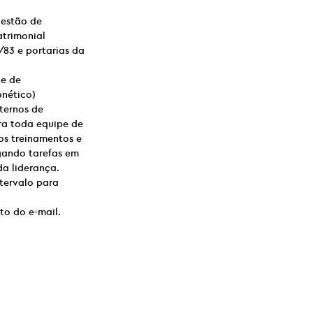
gestão de
atrimonial
/83 e portarias da
le de
onético)
ternos de
ra toda equipe de
os treinamentos e
egando tarefas em
da liderança.
tervalo para
to do e-mail.