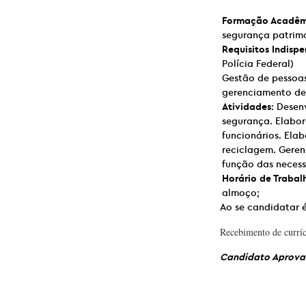
Formação Acadêm
segurança patrimo
Requisitos Indispe
Polícia Federal)
Gestão de pessoas
gerenciamento de 
Atividades
: Desen
segurança. Elabor
funcionários. Ela
reciclagem. Geren
função das necessi
Horário de Trabal
almoço;
Ao se candidatar é
Recebimento de curríc
Candidato Aprovad