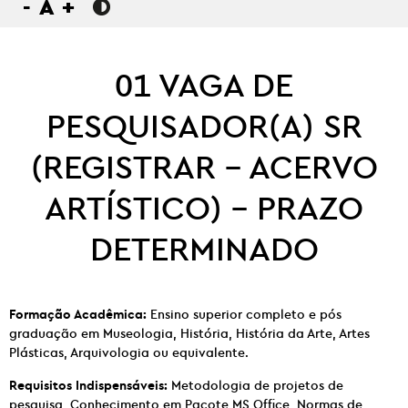
-
A
+
01 VAGA DE
PESQUISADOR(A) SR
(REGISTRAR – ACERVO
ARTÍSTICO) – PRAZO
DETERMINADO
Formação Acadêmica:
Ensino superior completo e pós
graduação em Museologia, História, História da Arte, Artes
Plásticas, Arquivologia ou equivalente.
Requisitos Indispensáveis:
Metodologia de projetos de
pesquisa, Conhecimento em Pacote MS Office, Normas de