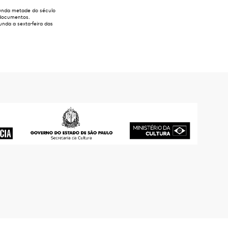
gunda metade do século
 documentos.
nda a sexta-feira das