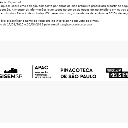
lês ou Espanhol.
squisas sobre uma coleção composta por obras de arte brasileira produzidas a partir da se
logação. Alimentar as informações levantadas no banco de dados da instituição e em outros
terminado – Período de trabalho: 03 meses (outubro, novembro e dezembro de 2015), de segu
ário especificar o nome da vaga que lhe interessa no assunto do e-mail.
os de 17/08/2015 a 20/08/2015 pelo e-mail:
crh@pinacoteca.org.br