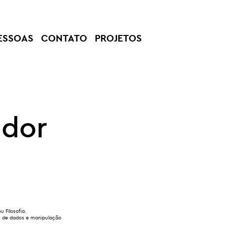
ESSOAS
CONTATO
PROJETOS
ador
u Filosofia.
s de dados e manipulação