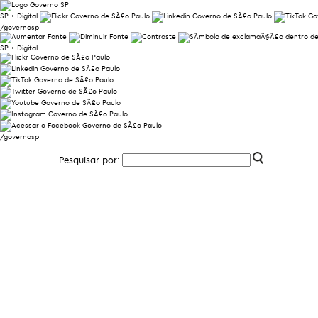
SP + Digital
/governosp
SP + Digital
/governosp
Pesquisar por: