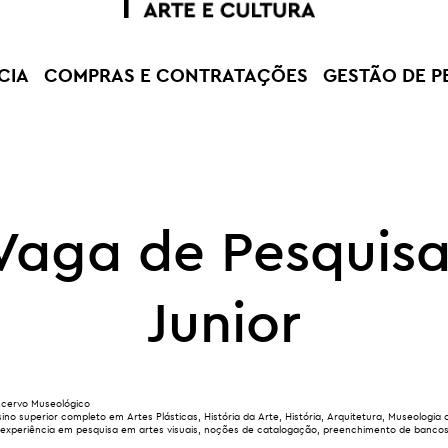
CIA
COMPRAS E CONTRATAÇÕES
GESTÃO DE P
Vaga de Pesquis
Junior
Acervo Museológico
ino superior completo em Artes Plásticas, História da Arte, História, Arquitetura, Museologia o
experiência em pesquisa em artes visuais, noções de catalogação, preenchimento de banco