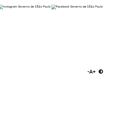
-
A
+