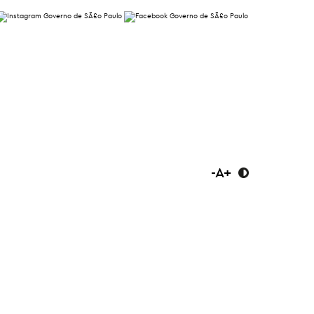
-
A
+