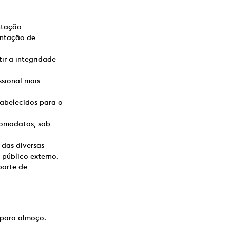
ntação
entação de
ir a integridade
ssional mais
tabelecidos para o
comodatos, sob
 das diversas
 público externo.
porte de
 para almoço.