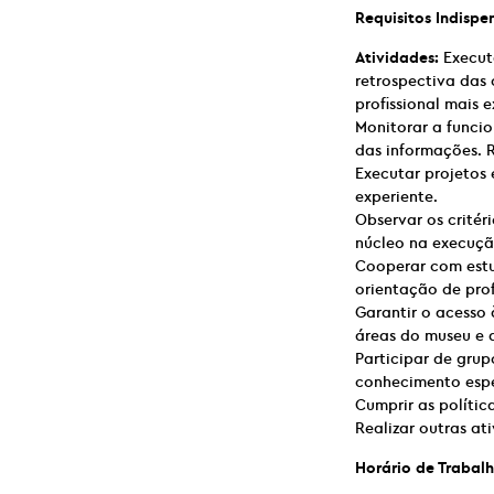
Requisitos Indispe
Atividades:
Execut
retrospectiva das
profissional mais e
Monitorar a funci
das informações. 
Executar projetos 
experiente.
Observar os critér
núcleo na execuçã
Cooperar com estu
orientação de prof
Garantir o acesso 
áreas do museu e 
Participar de grup
conhecimento espe
Cumprir as polític
Realizar outras at
Horário de Trabalh