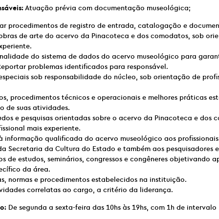
nsáveis:
Atuação prévia com documentação museológica;
ar procedimentos de registro de entrada, catalogação e docume
 obras de arte do acervo da Pinacoteca e dos comodatos, sob ori
xperiente.
onalidade do sistema de dados do acervo museológico para garant
Reportar problemas identificados para responsável.
especiais sob responsabilidade do núcleo, sob orientação de profi
ios, procedimentos técnicos e operacionais e melhores práticas es
o de suas atividades.
dos e pesquisas orientadas sobre o acervo da Pinacoteca e dos 
issional mais experiente.
à informação qualificada do acervo museológico aos profissionais
da Secretaria da Cultura do Estado e também aos pesquisadores e
os de estudos, seminários, congressos e congêneres objetivando a
cífico da área.
as, normas e procedimentos estabelecidos na instituição.
ividades correlatas ao cargo, a critério da liderança.
o:
De segunda a sexta-feira das 10hs às 19hs, com 1h de intervalo