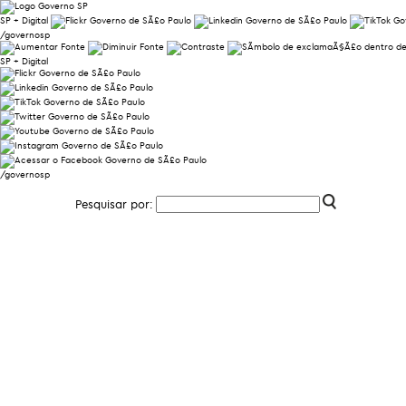
SP + Digital
/governosp
SP + Digital
/governosp
Pesquisar por: