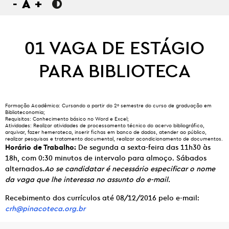
-
A
+
01 VAGA DE ESTÁGIO
PARA BIBLIOTECA
Formação Acadêmica:
Cursando a partir do 2º semestre do curso de graduação em
Biblioteconomia;
Requisitos:
Conhecimento básico no Word e Excel;
Atividades:
Realizar atividades de processamento técnico do acervo bibliográfico,
arquivar, fazer hemeroteca, inserir fichas em banco de dados, atender ao público,
realizar pesquisas e tratamento documental, realizar acondicionamento de documentos.
Horário de Trabalho:
De segunda a sexta-feira das 11h30 às
18h, com 0:30 minutos de intervalo para almoço. Sábados
alternados.
Ao se candidatar é necessário especificar o nome
da vaga que lhe interessa no assunto do e-mail.
Recebimento dos currículos até 08/12/2016 pelo e-mail:
crh@pinacoteca.org.br