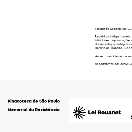
Formação Acadêmica:
Cur
Requisitos indispensáveis:
Atividades:
Apoiar ações e
documentação fotográfica,
Horário de Trabalho:
De se
Ao se candidatar é necess
Recebimento dos currícul
Pinacoteca de São Paulo
Memorial da Resistência