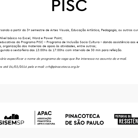
PISC
sando a partir do 3º semestre de Artes Visuais, Educação Artística, Pedagogia, ou outros c
Nível básico no Excel, Word e Power Point;
ducativas do Programa PISC – Programa de Inclusão Socio Cultura – dando assistência aos e
 organização dos materiais de apoio às atividades, entre outras;
gunda a sexta-feira das 13:00hs às 17:00hs com intervalo de 30 min para refeição.
ário especificar o nome do programa da vaga que lhe interessa no assunto do e-mail.
os até 04/03/2016 pelo e-mail:
crh@pinacoteca.org.br