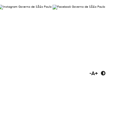
-
A
+