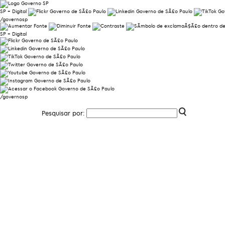
SP + Digital
/governosp
SP + Digital
/governosp
Pesquisar por: