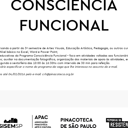
CONSCIÊNCIA
FUNCIONAL
sando a partir do 3º semestre de Artes Visuais, Educação Artística, Pedagogia, ou outros c
Nível básico no Excel, Word e Power Point;
educativas do Programa Consciciência Funcional – foco em atividades voltadas aos funcionário
s; auxiliar na documentação fotográfica, organização dos materiais de apoio às atividades, e
gunda a sexta-feira das 10:00 às 16:30hs com intervalo de 30 min para refeição.
ário especificar o nome do programa da vaga que lhe interessa no assunto do e-mail.
os até 04/03/2016 pelo e-mail:
crh@pinacoteca.org.br