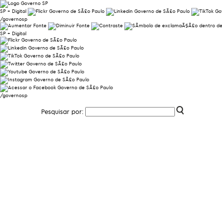
SP + Digital
/governosp
SP + Digital
/governosp
Pesquisar por: