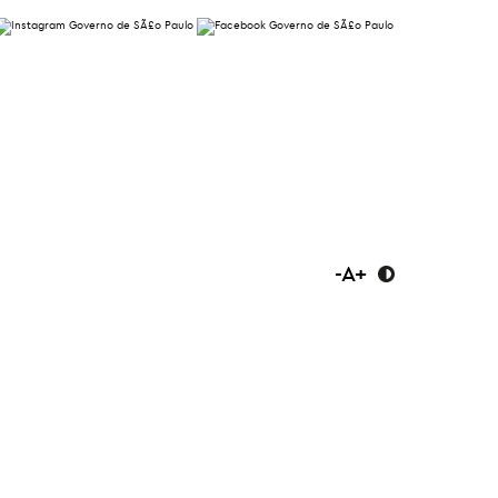
-
A
+