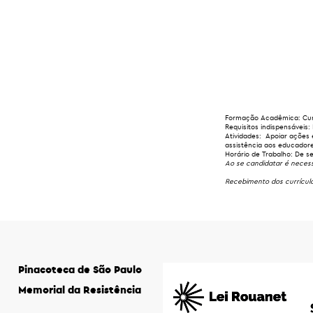
Formação Acadêmica:
Cur
Requisitos indispensáveis:
Atividades: Apoiar ações 
assistência aos educadore
Horário de Trabalho:
De se
Ao se candidatar é necess
Recebimento dos currícul
Pinacoteca de São Paulo
Memorial da Resistência