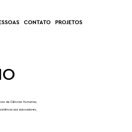
ESSOAS
CONTATO
PROJETOS
IO
ursos de Ciências Humanas;
sistência aos educadores;