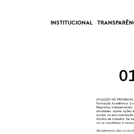
INSTITUCIONAL
TRANSPARÊN
0
ATUAÇÃO NO PROGRAMA 
Formação Acadêmica:
Cur
Requisitos Indispensáveis
:
Atividades: Apoiar ações 
auxiliar na documentação 
Horário de trabalho:
De seg
Ao se candidatar é necess
Recebimento dos currícul