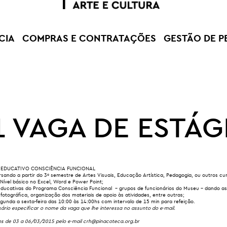
CIA
COMPRAS E CONTRATAÇÕES
GESTÃO DE P
1 VAGA DE ESTÁG
EDUCATIVO CONSCIÊNCIA FUNCIONAL
sando a partir do 3º semestre de Artes Visuais, Educação Artística, Pedagogia, ou outros c
 Nível básico no Excel, Word e Power Point;
educativas do Programa Consciência Funcional – grupos de funcionários do Museu – dando as
fotográfica, organização dos materiais de apoio às atividades, entre outras;
unda a sexta-feira das 10:00 às 14:00hs com intervalo de 15 min para refeição.
ário especificar o nome da vaga que lhe interessa no assunto do e-mail.
os de 03 a 06/03/2015 pelo e-mail
crh@pinacoteca.org.br