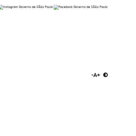
-
A
+