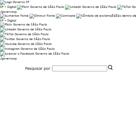
SP + Digital
/governosp
SP + Digital
/governosp
Pesquisar por: