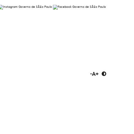
-
A
+