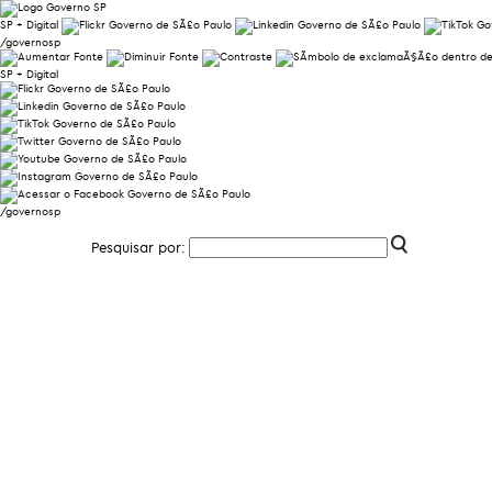
SP + Digital
/governosp
SP + Digital
/governosp
Pesquisar por: