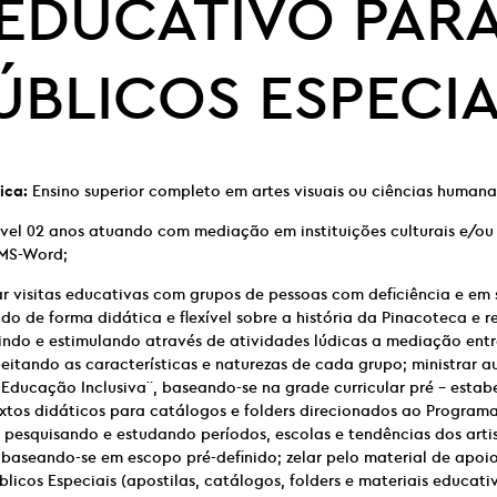
EDUCATIVO PAR
ÚBLICOS ESPECIA
ica:
Ensino superior completo em artes visuais ou ciências humana
vel 02 anos atuando com mediação em instituições culturais e/ou
MS-Word;
r visitas educativas com grupos de pessoas com deficiência e em 
do de forma didática e flexível sobre a história da Pinacoteca e r
ndo e estimulando através de atividades lúdicas a mediação entre
peitando as características e naturezas de cada grupo; ministrar a
 Educação Inclusiva¨, baseando-se na grade curricular pré – estabe
extos didáticos para catálogos e folders direcionados ao Program
, pesquisando e estudando períodos, escolas e tendências dos artis
, baseando-se em escopo pré-definido; zelar pelo material de apo
licos Especiais (apostilas, catálogos, folders e materiais educati