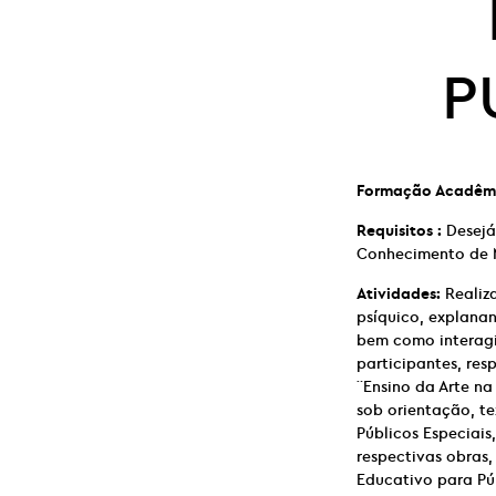
P
Formação Acadêm
Requisitos :
Desejá
Conhecimento de 
Atividades:
Realiza
psíquico, explanan
bem como interagi
participantes, res
¨Ensino da Arte na
sob orientação, t
Públicos Especiais
respectivas obras
Educativo para Púb