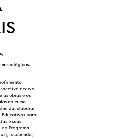
A
IS
s;
 museológicas.
sofrimento
espectivo acervo,
 as obras e os
ulas no curso
lecida; elaborar,
a Educativos para
tas e suas
io do Programa
vos), recebendo,