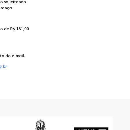
o solicitando
erança.
ão de R$ 181,00
to do e-mail.
g.br