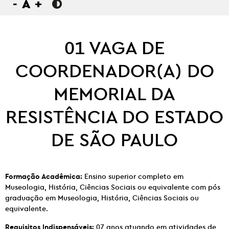
-
A
+
01 VAGA DE
COORDENADOR(A) DO
MEMORIAL DA
RESISTÊNCIA DO ESTADO
DE SÃO PAULO
Formação Acadêmica:
Ensino superior completo em
Museologia, História, Ciências Sociais ou equivalente com pós
graduação em Museologia, História, Ciências Sociais ou
equivalente.
Requisitos Indispensáveis:
07 anos atuando em atividades de