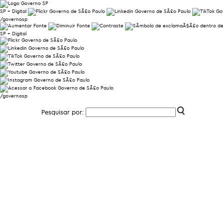
SP + Digital
/governosp
SP + Digital
/governosp
Pesquisar por: