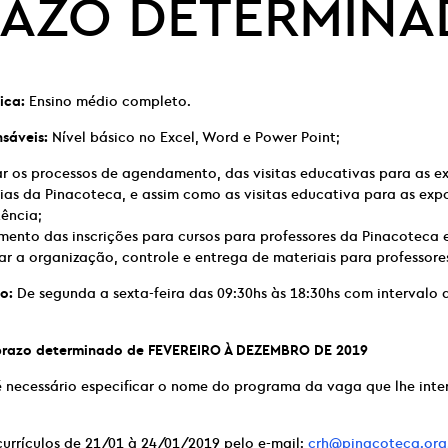
AZO DETERMIN
ica:
Ensino médio completo.
nsáveis:
Nível básico no Excel, Word e Power Point;
r os processos de agendamento, das visitas educativas para as e
ias da Pinacoteca, e assim como as visitas educativa para as exp
ência;
mento das inscrições para cursos para professores da Pinacoteca 
zar a organização, controle e entrega de materiais para professore
o:
De segunda a sexta-feira das 09:30hs às 18:30hs com intervalo 
prazo determinado de FEVEREIRO À DEZEMBRO DE 2019
é necessário especificar o nome do programa da vaga que lhe inte
urrículos de 21/01 à 24/01/2019 pelo e-mail:
crh@pinacoteca.org