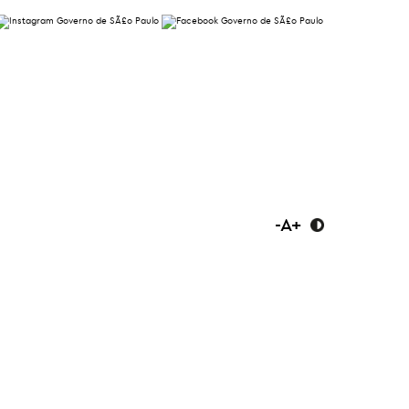
-
A
+