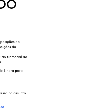
ADO
xposições do
osições do
e do Memorial da
s.
de 1 hora para
ressa no assunto
.br