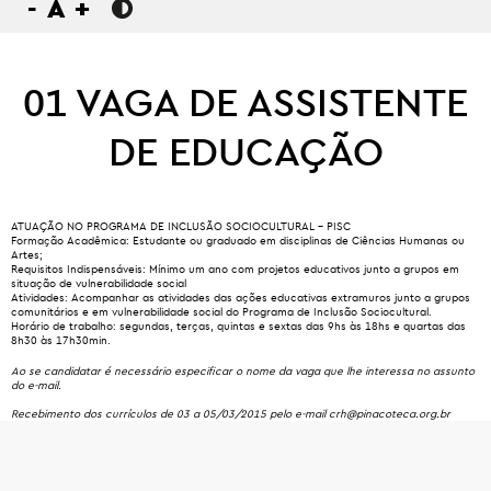
-
A
+
01 VAGA DE ASSISTENTE
DE EDUCAÇÃO
ATUAÇÃO NO PROGRAMA DE INCLUSÃO SOCIOCULTURAL – PISC
Formação Acadêmica:
Estudante ou graduado em disciplinas de Ciências Humanas ou
Artes;
Requisitos Indispensáveis:
Mínimo um ano com projetos educativos junto a grupos em
situação de vulnerabilidade social
Atividades:
Acompanhar as atividades das ações educativas extramuros junto a grupos
comunitários e em vulnerabilidade social do Programa de Inclusão Sociocultural.
Horário de trabalho:
segundas, terças, quintas e sextas das 9hs às 18hs e quartas das
8h30 às 17h30min.
Ao se candidatar é necessário especificar o nome da vaga que lhe interessa no assunto
do e-mail.
Recebimento dos currículos de 03 a 05/03/2015 pelo e-mail
crh@pinacoteca.org.br