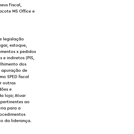
eus Fiscal,
acote MS Office e
e legislação
gar, estoque,
gamentos x pedidos
 e indiretos (PIS,
olhimento dos
 e apuração de
omo SPED fiscal
r outras
dões e
a loja; Atuar
pertinentes ao
oria para a
procedimentos
io da liderança.