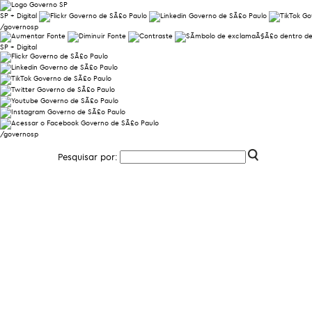
SP + Digital
/governosp
SP + Digital
/governosp
Pesquisar por: