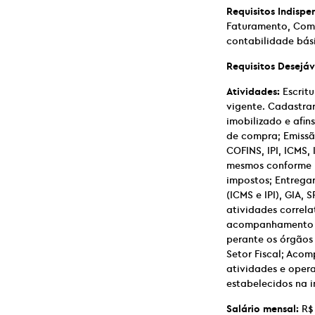
Requisitos Indispe
Faturamento, Comp
contabilidade bás
Requisitos Desejáv
Atividades:
Escritu
vigente. Cadastra
imobilizado e afin
de compra; Emissão 
COFINS, IPI, ICMS,
mesmos conforme le
impostos; Entregar
(ICMS e IPI), GIA,
atividades correla
acompanhamento de 
perante os órgãos
Setor Fiscal; Acom
atividades e opera
estabelecidos na i
Salário mensal:
R$ 