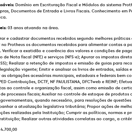
nsáveis:
Domínio em Escrituração Fiscal e Módulos do sistema Proth
ras, Documentos de Entrada e Livros Fiscais. Conhecimento em P
ica.
eis:
03 anos atuando na área.
rar e cadastrar documentos recebidos segundo melhores práticas 
r no Protheus os documentos recebidos para alimentar contas a pa
s. Verificar a exatidão e coerência dos valores e condições de pa
de Nota fiscal (NFE) e serviços (NFS-e); Apurar os impostos diretos
 ISS); Realizar a retenção de impostos e emissão de guias para rec
gislação vigente; Emitir e analisar os livros de entradas, saídas
 as obrigações acessórias municipais, estaduais e federais bem c
 SPED Contribuições, DCTF, NF PAULISTANA, DFCTweb e REINF; Efetua
tas ao controle e organização fiscal, assim como emissão de certi
processos fiscais; Auxiliar no controle de estoque de produtos d
 governamentais, quando necessário, para resoluções de questões 
panhar a atualização legislativa tributária; Propor ações de melh
ções realizadas pela Instituição; Cumprir as políticas, normas e 
nstituição; Realizar outras atividades correlatas ao cargo, a critér
4.700,00