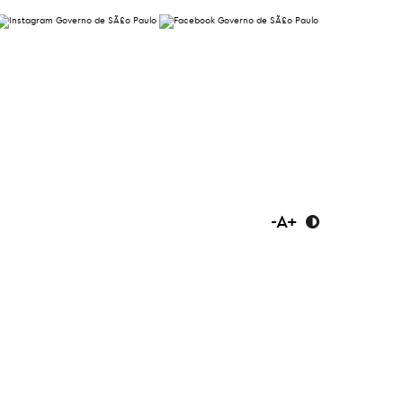
-
A
+