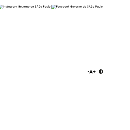
-
A
+