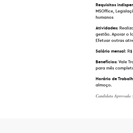
Requisitos indispe
MSOffice, Legisla
humanos
Atividades:
Realiza
gestão. Apoiar o 
Efetuar outras ati
Salário mensal
: R$
Benefícios:
Vale T
para mês completo
Horário de Trabalh
almoço.
Candidata Aprovada 