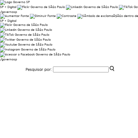
SP + Digital
/governosp
SP + Digital
/governosp
Pesquisar por: