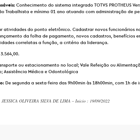
nsáveis:
Conhecimento do sistema integrado TOTVS PROTHEUS Vers
ção Trabalhista e mínimo 01 ano atuando com administração de pes
r atividades do ponto eletrônico. Cadastrar novos funcionários n
lançamento da folha de pagamento, novos cadastros, benefícios en
vidades correlatas a função, a critério da liderança.
 3.564,00.
ransporte ou estacionamento no local; Vale Refeição ou Alimentaç
; Assistência Médica e Odontológica
o:
De segunda a sexta-feira das 9h00min às 18h00min, com 1h de i
: JESSICA OLIVEIRA SILVA DE LIMA – Inicio : 19/09/2022