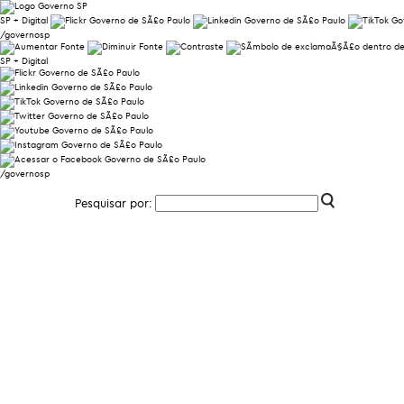
SP + Digital
/governosp
SP + Digital
/governosp
Pesquisar por: