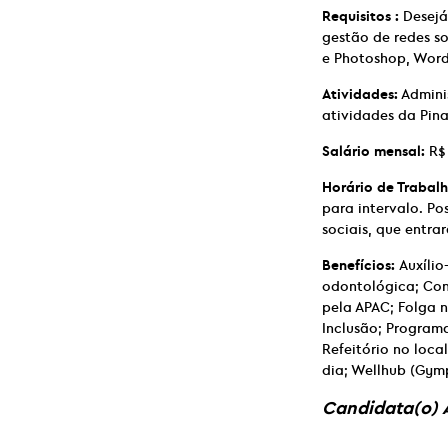
Requisitos :
Desejá
gestão de redes s
e Photoshop, WordP
Atividades:
Adminis
atividades da Pina
Salário mensal:
R$ 
Horário de Trabalh
para intervalo. Po
sociais, que entr
Benefícios:
Auxílio
odontológica; Con
pela APAC; Folga 
Inclusão; Program
Refeitório no loca
dia; Wellhub (Gym
Candidata(o) A