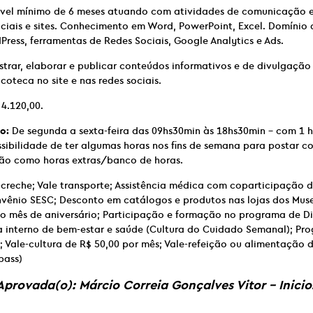
vel mínimo de 6 meses atuando com atividades de comunicação e
ociais e sites. Conhecimento em Word, PowerPoint, Excel. Domínio
ress, ferramentas de Redes Sociais, Google Analytics e Ads.
trar, elaborar e publicar conteúdos informativos e de divulgação
coteca no site e nas redes sociais.
4.120,00.
o:
De segunda a sexta-feira das 09hs30min às 18hs30min – com 1 
ssibilidade de ter algumas horas nos fins de semana para postar c
arão como horas extras/banco de horas.
-creche; Vale transporte; Assistência médica com coparticipação d
vênio SESC; Desconto em catálogos e produtos nas lojas dos Mus
no mês de aniversário; Participação e formação no programa de D
a interno de bem-estar e saúde (Cultura do Cuidado Semanal); Pr
l; Vale-cultura de R$ 50,00 por mês; Vale-refeição ou alimentação 
pass)
provada(o): Márcio Correia Gonçalves Vitor – Inici