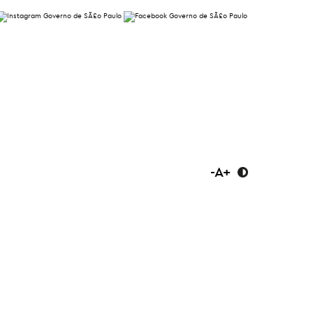
-
A
+