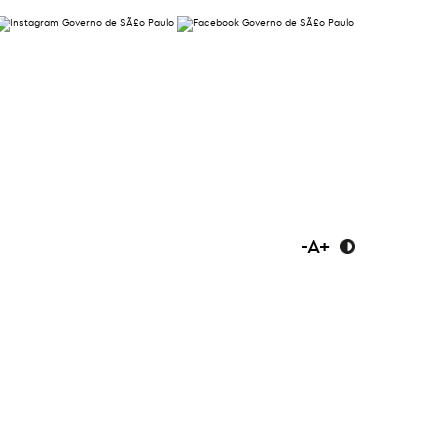
-
A
+