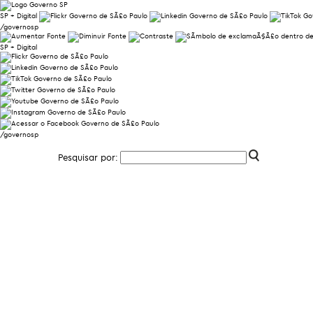
SP + Digital
/governosp
SP + Digital
/governosp
Pesquisar por: