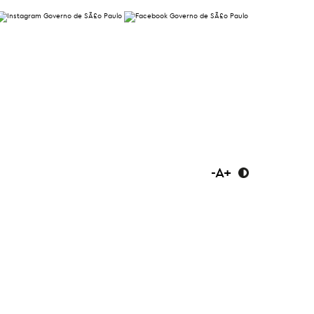
-
A
+