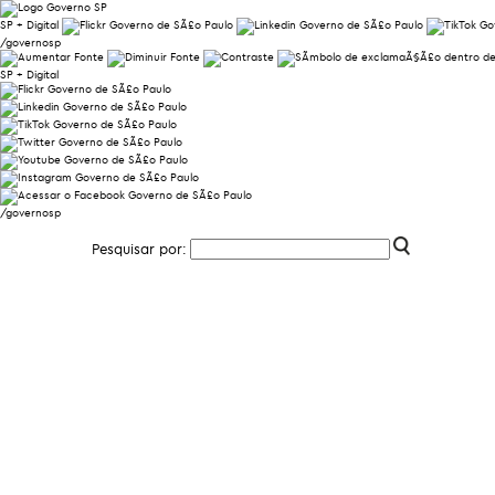
SP + Digital
/governosp
SP + Digital
/governosp
Pesquisar por: