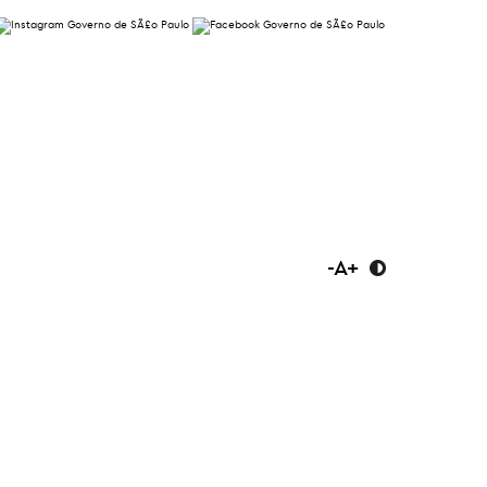
-
A
+