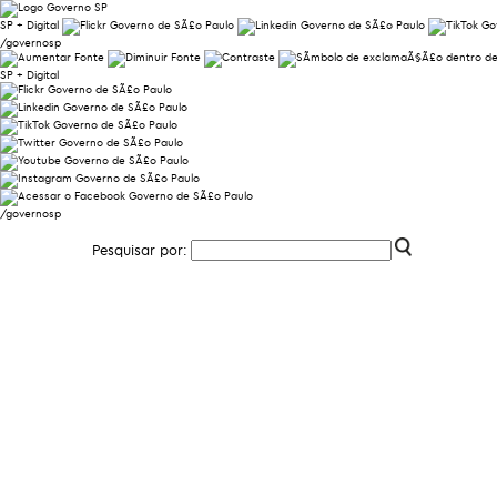
SP + Digital
/governosp
SP + Digital
/governosp
Pesquisar por: