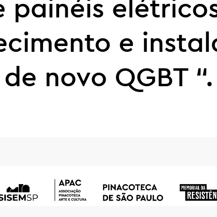
 painéis elétrico
ecimento e insta
de novo QGBT “.