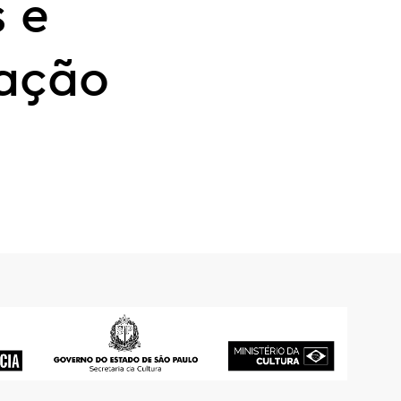
s e
lação