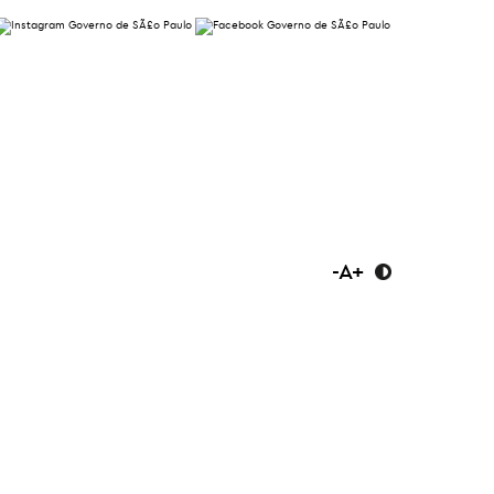
-
A
+