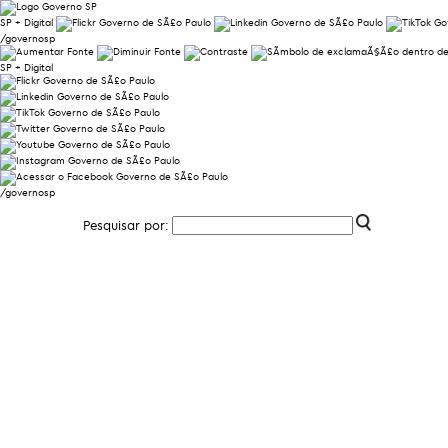
SP + Digital
/governosp
SP + Digital
/governosp
Pesquisar por: