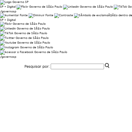
SP + Digital
/governosp
SP + Digital
/governosp
Pesquisar por: