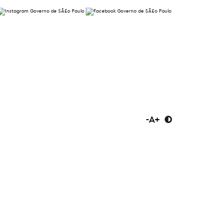
-
A
+