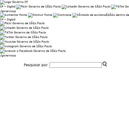
SP + Digital
/governosp
SP + Digital
/governosp
Pesquisar por: