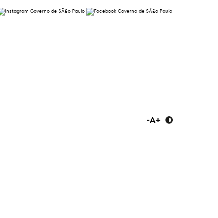
-
A
+