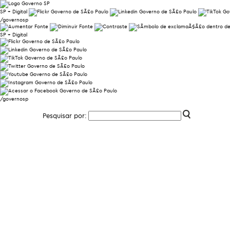
SP + Digital
/governosp
SP + Digital
/governosp
Pesquisar por: