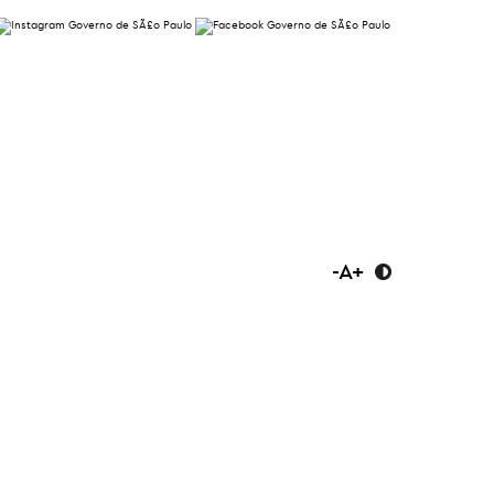
-
A
+