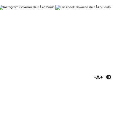
-
A
+