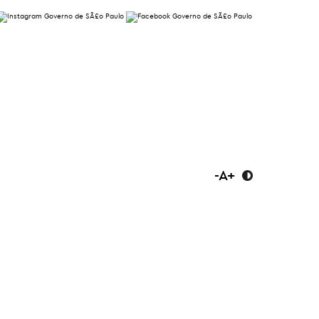
-
A
+