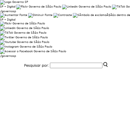
SP + Digital
/governosp
SP + Digital
/governosp
Pesquisar por: