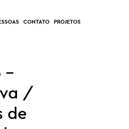
ESSOAS
CONTATO
PROJETOS
 –
va /
s de