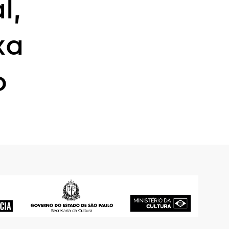
l,
xa
o