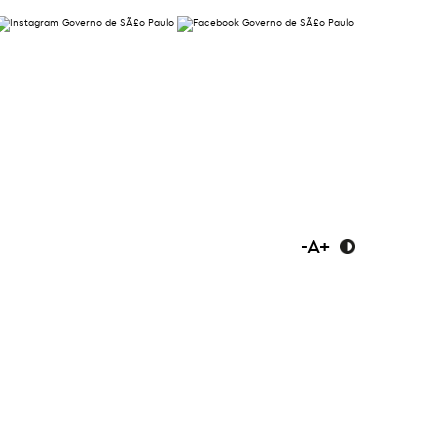
-
A
+