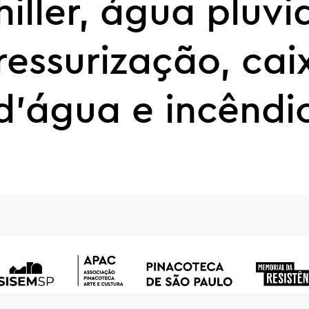
hiller, água pluvia
ressurização, cai
d’água e incêndi