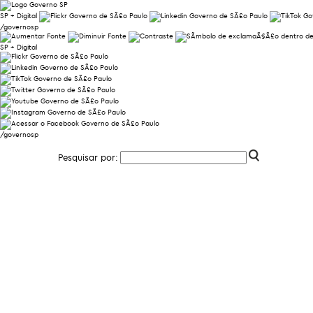
SP + Digital
/governosp
SP + Digital
/governosp
Pesquisar por: