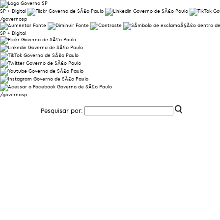
SP + Digital
/governosp
SP + Digital
/governosp
Pesquisar por: