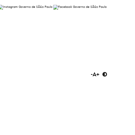
-
A
+