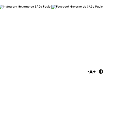
-
A
+