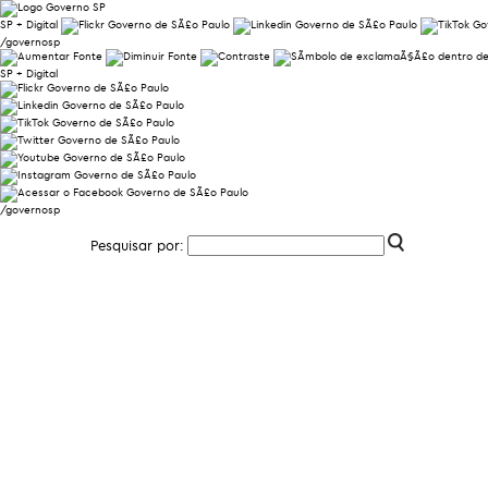
SP + Digital
/governosp
SP + Digital
/governosp
Pesquisar por: