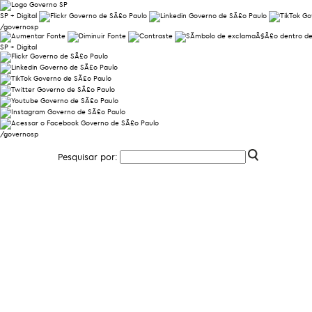
SP + Digital
/governosp
SP + Digital
/governosp
Pesquisar por: