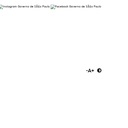
-
A
+