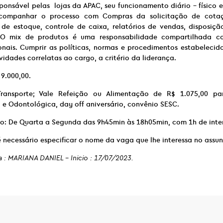
ponsável pelas lojas da APAC, seu funcionamento diário – físico e
 acompanhar o processo com Compras da solicitação de cota
 de estoque, controle de caixa, relatórios de vendas, disposiç
 O mix de produtos é uma responsabilidade compartilhada c
onais. Cumprir as políticas, normas e procedimentos estabelecido
ividades correlatas ao cargo, a critério da liderança.
 9.000,00.
 Transporte; Vale Refeição ou Alimentação de R$ 1.075,00 p
 e Odontológica, day off aniversário, convênio SESC.
ho: De Quarta a Segunda das 9h45min às 18h05min, com 1h de inte
 necessário especificar o nome da vaga que lhe interessa no assun
 : MARIANA DANIEL – Inicio : 17/07/2023.