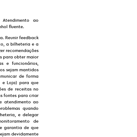
.
 Atendimento ao
hol fluente.
ia. Reunir feedback
, a bilheteria e a
azer recomendações
s para obter maior
as e funcionários,
ros sejam mantidos
omunicar de forma
a e Loja) para que
ões de receitas no
s fontes para criar
de atendimento ao
 problemas quando
heteria, e delegar
 monitoramento de
e garantia de que
stejam devidamente