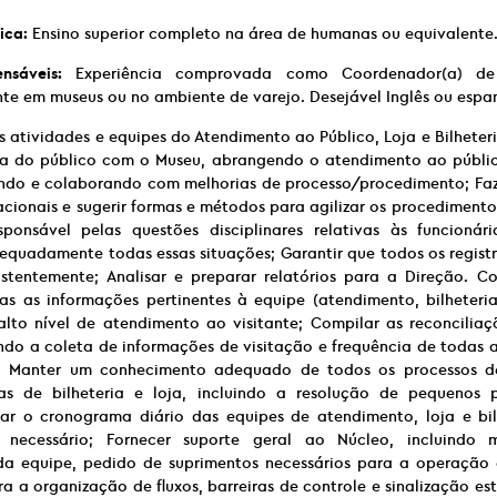
ica:
Ensino superior completo na área de humanas ou equivalente
ensáveis:
Experiência comprovada como Coordenador(a) de
nte em museus ou no ambiente de varejo. Desejável Inglês ou espan
s atividades e equipes do Atendimento ao Público, Loja e Bilheter
ia do público com o Museu, abrangendo o atendimento ao público
tindo e colaborando com melhorias de processo/procedimento; F
cionais e sugerir formas e métodos para agilizar os procedimento
esponsável pelas questões disciplinares relativas às funcionári
uadamente todas essas situações; Garantir que todos os regist
stentemente; Analisar e preparar relatórios para a Direção. C
das as informações pertinentes à equipe (atendimento, bilheteri
lto nível de atendimento ao visitante; Compilar as reconciliaç
uindo a coleta de informações de visitação e frequência de todas a
io. Manter um conhecimento adequado de todos os processos 
mas de bilheteria e loja, incluindo a resolução de pequenos
rar o cronograma diário das equipes de atendimento, loja e bil
 necessário; Fornecer suporte geral ao Núcleo, incluindo
a equipe, pedido de suprimentos necessários para a operação 
a a organização de fluxos, barreiras de controle e sinalização e