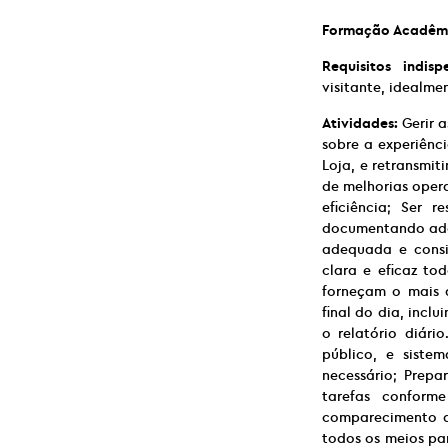
Formação Acadêm
Requisitos indisp
visitante, idealme
Atividades:
Gerir a
sobre a experiênc
Loja, e retransmi
de melhorias opera
eficiência; Ser r
documentando adeq
adequada e consi
clara e eficaz to
forneçam o mais a
final do dia, incl
o relatório diár
público, e siste
necessário; Prepa
tarefas conforme
comparecimento d
todos os meios par