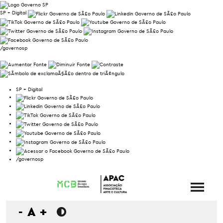
SP + Digital
/governosp
SP + Digital
/governosp
-
A
+