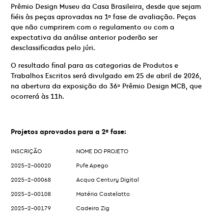
Prêmio Design Museu da Casa Brasileira, desde que sejam
fiéis às peças aprovadas na 1ª fase de avaliação. Peças
que não cumprirem com o regulamento ou com a
expectativa da análise anterior poderão ser
desclassificadas pelo júri.
O resultado final para as categorias de Produtos e
Trabalhos Escritos será divulgado em 25 de abril de 2026,
na abertura da exposição do 36º Prêmio Design MCB, que
ocorrerá às 11h.
Projetos aprovados para a 2ª fase:
INSCRIÇÃO
NOME DO PROJETO
2025-2-00020
Pufe Apego
2025-2-00068
Acqua Century Digital
2025-2-00108
Matéria Castelatto
2025-2-00179
Cadeira Zig