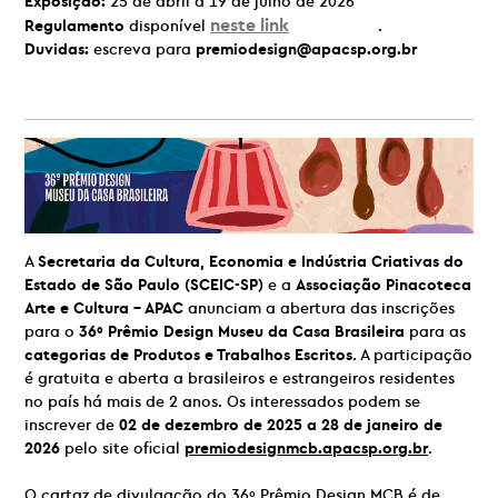
Exposição:
25 de abril a 19 de julho de 2026
neste link
Regulamento
disponível
.
Duvidas:
escreva para
premiodesign@apacsp.org.br
A
Secretaria da Cultura, Economia e Indústria Criativas do
Estado de São Paulo (SCEIC-SP)
e a
Associação Pinacoteca
Arte e Cultura – APAC
anunciam a abertura das inscrições
para o
36º Prêmio Design Museu da Casa Brasileira
para as
categorias de Produtos e Trabalhos Escritos
. A participação
é gratuita e aberta a brasileiros e estrangeiros residentes
no país há mais de 2 anos. Os interessados podem se
inscrever de
02 de dezembro de 2025 a 28 de janeiro de
2026
pelo site oficial
premiodesignmcb.apacsp.org.br
.
O cartaz de divulgação do 36º Prêmio Design MCB é de