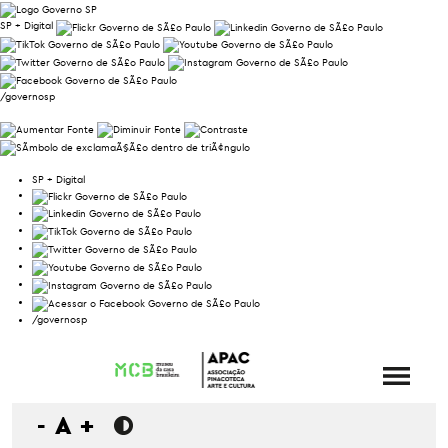
SP + Digital
/governosp
SP + Digital
/governosp
-
A
+