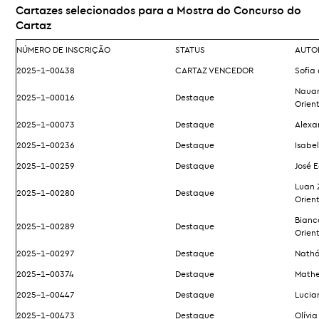
Cartazes selecionados para a Mostra do Concurso do
Cartaz
NÚMERO DE INSCRIÇÃO
STATUS
AUTO
2025-1-00438
CARTAZ VENCEDOR
Sofia
Nauan 
2025-1-00016
Destaque
Orien
2025-1-00073
Destaque
Alexa
2025-1-00236
Destaque
Isabe
2025-1-00259
Destaque
José 
Luan 
2025-1-00280
Destaque
Orien
Bianc
2025-1-00289
Destaque
Orien
2025-1-00297
Destaque
Nathá
2025-1-00374
Destaque
Mathe
2025-1-00447
Destaque
Lucia
2025-1-00473
Destaque
Olívia