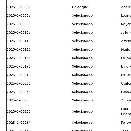
2025-1-00482
Destaque
André
2025-1-00006
Selecionado
Luana
2025-1-00053
Selecionado
Rayan
2025-1-00106
Selecionado
Julian
2025-1-00119
Selecionado
Artêm
2025-1-00121
Selecionado
Maria
2025-1-00165
Selecionado
Felip
2025-1-00192
Selecionado
Livia 
2025-1-00211
Selecionado
Melis
2025-1-00232
Selecionado
Carlo
2025-1-00233
Selecionado
Lucas
2025-1-00253
Selecionado
Affon
Laura 
2025-1-00255
Selecionado
Orien
2025-1-00264
Selecionado
Felip
2025-1-00312
Selecionado
Jean L