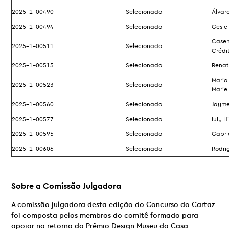
2025-1-00490
Selecionado
Álvar
2025-1-00494
Selecionado
Gesie
Casem
2025-1-00511
Selecionado
Crédi
2025-1-00515
Selecionado
Renat
Maria
2025-1-00523
Selecionado
Marie
2025-1-00560
Selecionado
Jayme
2025-1-00577
Selecionado
Iuly 
2025-1-00595
Selecionado
Gabri
2025-1-00606
Selecionado
Rodri
Sobre a Comissão Julgadora
A comissão julgadora desta edição do Concurso do Cartaz
foi composta pelos membros do comitê formado para
apoiar no retorno do Prêmio Design Museu da Casa