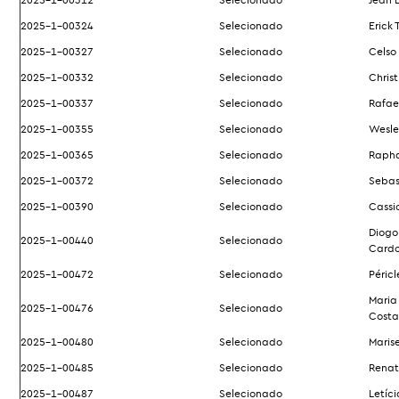
2025-1-00324
Selecionado
Erick 
2025-1-00327
Selecionado
Celso
2025-1-00332
Selecionado
Chris
2025-1-00337
Selecionado
Rafae
2025-1-00355
Selecionado
Wesley
2025-1-00365
Selecionado
Rapha
2025-1-00372
Selecionado
Sebas
2025-1-00390
Selecionado
Cassi
Diogo
2025-1-00440
Selecionado
Cardo
2025-1-00472
Selecionado
Péricl
Maria
2025-1-00476
Selecionado
Costa
2025-1-00480
Selecionado
Marise
2025-1-00485
Selecionado
Renat
2025-1-00487
Selecionado
Letíci