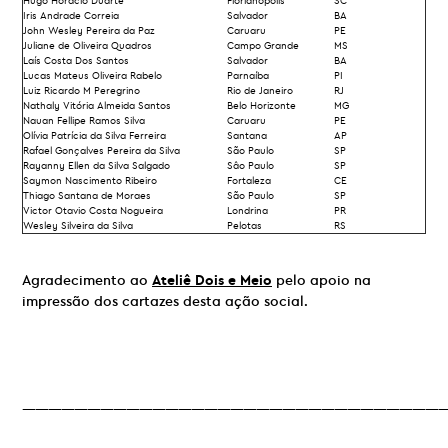
Hugo Horácio Duarte
Florianópolis
SC
Iris Andrade Correia
Salvador
BA
John Wesley Pereira da Paz
Caruaru
PE
Juliane de Oliveira Quadros
Campo Grande
MS
Laís Costa Dos Santos
Salvador
BA
Lucas Mateus Oliveira Rabelo
Parnaíba
PI
Luiz Ricardo M Peregrino
Rio de Janeiro
RJ
Nathaly Vitória Almeida Santos
Belo Horizonte
MG
Nauan Fellipe Ramos Silva
Caruaru
PE
Olívia Patrícia da Silva Ferreira
Santana
AP
Rafael Gonçalves Pereira da Silva
São Paulo
SP
Rayanny Ellen da Silva Salgado
Sâo Paulo
SP
Saymon Nascimento Ribeiro
Fortaleza
CE
Thiago Santana de Moraes
São Paulo
SP
Victor Otavio Costa Nogueira
Londrina
PR
Wesley Silveira da Silva
Pelotas
RS
Agradecimento ao
Ateliê Dois e Meio
pelo apoio na
impressão dos cartazes desta ação social.
—————————————————————————————————