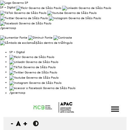
SP + Digital
/governosp
SP + Digital
/governosp
-
A
+