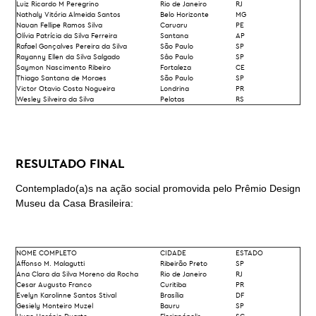
Luiz Ricardo M Peregrino
Rio de Janeiro
RJ
Nathaly Vitória Almeida Santos
Belo Horizonte
MG
Nauan Fellipe Ramos Silva
Caruaru
PE
Olívia Patrícia da Silva Ferreira
Santana
AP
Rafael Gonçalves Pereira da Silva
São Paulo
SP
Rayanny Ellen da Silva Salgado
Sâo Paulo
SP
Saymon Nascimento Ribeiro
Fortaleza
CE
Thiago Santana de Moraes
São Paulo
SP
Victor Otavio Costa Nogueira
Londrina
PR
Wesley Silveira da Silva
Pelotas
RS
RESULTADO FINAL
Contemplado(a)s na ação social promovida pelo Prêmio Design
Museu da Casa Brasileira:
NOME COMPLETO
CIDADE
ESTADO
Affonso M. Malagutti
Ribeirão Preto
SP
Ana Clara da Silva Moreno da Rocha
Rio de Janeiro
RJ
Cesar Augusto Franco
Curitiba
PR
Evelyn Karolinne Santos Stival
Brasília
DF
Gesiely Monteiro Muzel
Bauru
SP