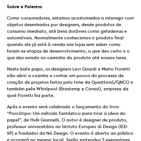
Sobre a Palestra
Como consumidores, estamos acostumados a interagir com
objetos desenhados por designers, desde produtos de
consumo imediato, até bens duráveis como geladeiras e
automóveis. Normalmente conhecemos o produto final
quando ele já está à venda nas lojas sem saber como
foram as etapas de desenvolvimento, o que deu certo e o
que deu errado no caminho do produto até nossos lares.
Neste bate papo, os designers Levi Girardi e Mario Fioretti
irão abrir a cozinha e contar um pouco do processo de
criação de projetos feitos pelo time da Questtonó/QNCO e
também pela Whirlpool (Brastemp e Consul), empresa da
qual Fioretti fez parte.
Após o evento será celebrado o lançamento do livro
“Porcótipo: Um método fantástico para tirar a ideia do
papel”, de Hulk Giannelli. O autor é designer de produto,
professor universitário no Istituto Europeo di Design (IED-
SP) e fundador da Nó Design. O evento é aberto ao público
e ocorrerá no mesmo local. Serão sorteados 2 exemplares