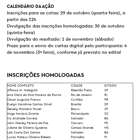
CALENDÁRIO DA AÇÃO
Inscrições para as cotas: 29 de outubro (quarta-feira), a
partir das 12h
Divulgação das inscrições homologadas: 30 de outubro
(quinta-feira)
Divulgação do resultado: 1 de novembro (sábado)
Prazo para o envio do cartaz digital pelo participante: 4
de novembro (3ª feira), conforme já previsto no edital
INSCRIÇÕES HOMOLOGADAS
NOME COMPLETO
CIDADE
ESTADO
Affonso M. Malagutti
Ribeirão Preto
SP
Ana Clara da Silva Moreno da Rocha
Rio de Janeiro
RJ
Cesar Augusto Franco
Curitiba
PR
Evelyn Karolinne Santos Stival
Brasília
DF
Gesiely Monteiro Muzel
Bauru
SP
Hugo Horácio Duarte
Florianópolis
SC
Iris Andrade Correia
Salvador
BA
John Wesley Pereira da Paz
Caruaru
PE
Juliane de Oliveira Quadros
Campo Grande
MS
Laís Costa Dos Santos
Salvador
BA
Lucas Mateus Oliveira Rabelo
Parnaíba
PI