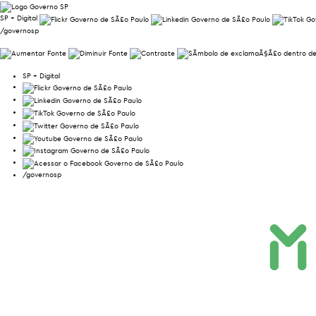
SP + Digital
/governosp
SP + Digital
/governosp