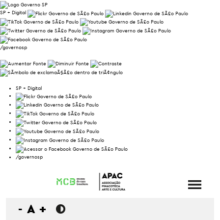
SP + Digital
/governosp
SP + Digital
/governosp
-
A
+