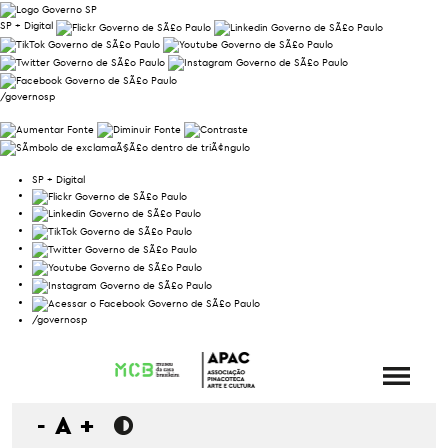
SP + Digital
/governosp
SP + Digital
/governosp
-
A
+