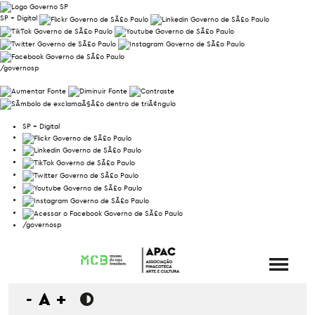
SP + Digital
/governosp
SP + Digital
/governosp
-
A
+