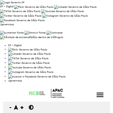
SP + Digital
/governosp
SP + Digital
/governosp
-
A
+