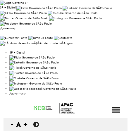
SP + Digital
/governosp
SP + Digital
/governosp
-
A
+