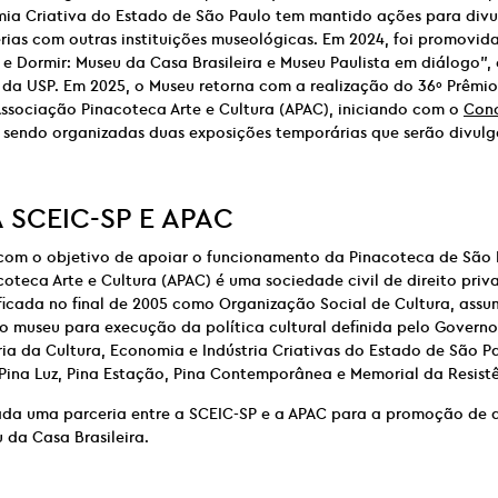
mia Criativa do Estado de São Paulo tem mantido ações para divu
rias com outras instituições museológicas. Em 2024, foi promovid
 e Dormir: Museu da Casa Brasileira e Museu Paulista em diálogo”
 da USP. Em 2025, o Museu retorna com a realização do 36º Prêmi
ssociação Pinacoteca Arte e Cultura (APAC), iniciando com o
Conc
o sendo organizadas duas exposições temporárias que serão divul
A
SCEIC-SP E
APAC
com o objetivo de apoiar o funcionamento da Pinacoteca de São 
oteca Arte e Cultura (APAC) é uma sociedade civil de direito priva
ificada no final de 2005 como Organização Social de Cultura, assum
o museu para execução da política cultural definida pelo Govern
ia da Cultura, Economia e Indústria Criativas do Estado de São Pa
Pina Luz, Pina Estação, Pina Contemporânea e Memorial da Resistê
ada uma parceria entre a SCEIC-SP e a APAC para a promoção de 
 da Casa Brasileira.