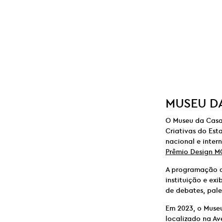
MUSEU DA
O Museu da Casa 
Criativas do Est
nacional e inter
Prêmio Design M
A programação d
instituição e e
de debates, pale
Em 2023, o Muse
localizado na Av