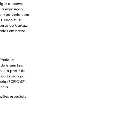
lgar o acervo
a a exposição
, em parceria com
o Design MCB,
urso do Cartaz
.
gadas em breve.
Paulo, a
do e sem fins
iu, a partir de
o do Estado por
ulo (SCEIC-SP).
ncia.
ações especiais