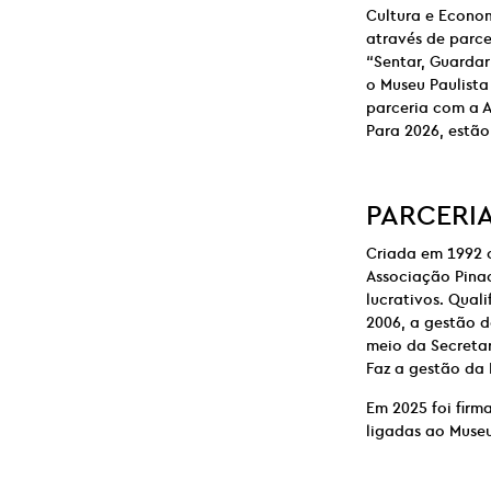
Cultura e Econo
através de parce
“Sentar, Guardar
o Museu Paulista
parceria com a A
Para 2026, estã
PARCERI
Criada em 1992 
Associação Pinac
lucrativos. Qual
2006, a gestão d
meio da Secretar
Faz a gestão da 
Em 2025 foi firm
ligadas ao Museu