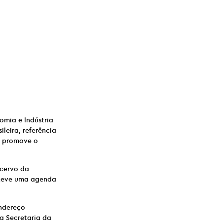
omia e Indústria
leira, referência
u promove o
cervo da
nteve uma agenda
endereço
a Secretaria da