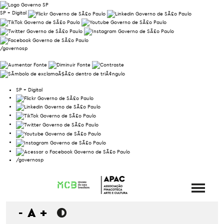
SP + Digital
/governosp
SP + Digital
/governosp
-
A
+