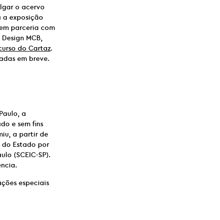
lgar o acervo
a a exposição
, em parceria com
o Design MCB,
urso do Cartaz
.
gadas em breve.
Paulo, a
do e sem fins
iu, a partir de
o do Estado por
ulo (SCEIC-SP).
ncia.
ações especiais