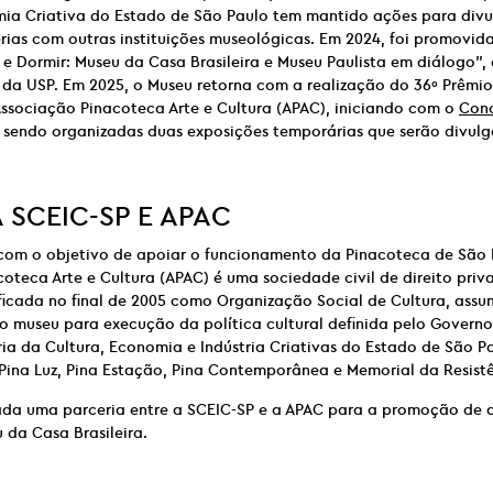
mia Criativa do Estado de São Paulo tem mantido ações para divu
rias com outras instituições museológicas. Em 2024, foi promovid
 e Dormir: Museu da Casa Brasileira e Museu Paulista em diálogo”
 da USP. Em 2025, o Museu retorna com a realização do 36º Prêmi
ssociação Pinacoteca Arte e Cultura (APAC), iniciando com o
Conc
o sendo organizadas duas exposições temporárias que serão divul
A
SCEIC-SP E
APAC
com o objetivo de apoiar o funcionamento da Pinacoteca de São 
oteca Arte e Cultura (APAC) é uma sociedade civil de direito priva
ificada no final de 2005 como Organização Social de Cultura, assum
o museu para execução da política cultural definida pelo Govern
ia da Cultura, Economia e Indústria Criativas do Estado de São Pa
Pina Luz, Pina Estação, Pina Contemporânea e Memorial da Resistê
ada uma parceria entre a SCEIC-SP e a APAC para a promoção de 
 da Casa Brasileira.