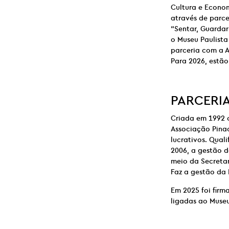
Cultura e Econo
através de parce
“Sentar, Guardar
o Museu Paulista
parceria com a A
Para 2026, estã
PARCERI
Criada em 1992 
Associação Pinac
lucrativos. Qual
2006, a gestão d
meio da Secretar
Faz a gestão da 
Em 2025 foi firm
ligadas ao Museu