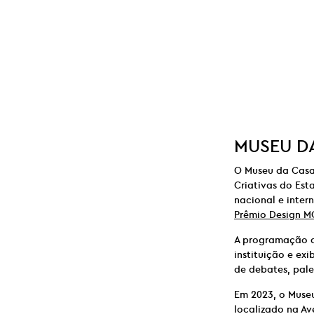
MUSEU DA
O Museu da Casa 
Criativas do Est
nacional e inter
Prêmio Design M
A programação d
instituição e e
de debates, pale
Em 2023, o Muse
localizado na Av