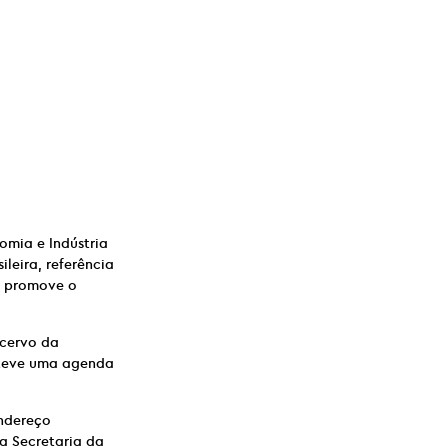
omia e Indústria
leira, referência
u promove o
cervo da
nteve uma agenda
endereço
a Secretaria da