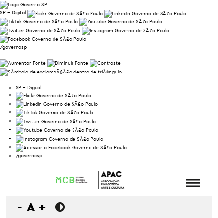
SP + Digital
/governosp
SP + Digital
/governosp
-
A
+